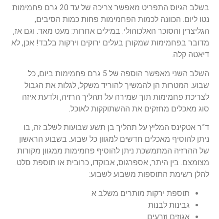
בשלב הגיוס התפריט מאפשר צריכה של עד 20 גרם פחמימות
נטו ליום. הכוונה לכמות הפחמימות פחות כמות הסיבים,
הגליצרין והסוכר האלכוהולי. במילים אחרות: מעט מאד. וגם אז,
מדובר בפחמימות שמקורן בעלים ירוקים וירקות בלבד! אכן, לא
דיאטה קלה.
השלב השני מאפשר הוספה של 5 גרם פחמימות ביום, כל
שבוע. המטרות הן להמשיך להוריד משקל, לגלות את הגבול
לצריכת פחמימות תוך שמירה על תהליך הרזיה, ולדעת איזה
סוג מאכלים מחזקים את ההשתוקקות לאוכל.
ד”ר אטקינס המליץ על תהליך בן תשע שבועות לשלב זה, בו
ניתן להוסיף מאכלים חדשים למגוון כל שבוע. בשבוע הראשון
של ההרזיה המתמשכת ניתן להוסיף פחמימות ממגוון מקורות
מצומצם. בין היתר, אספרגוס, אבוקדו, כרובית או תוספת סלט.
להלן רשימת התוספות משבוע לשבוע:
תוספת ירקות מותרים משלב א
גבינות לבנות
אגוזים וזרעים