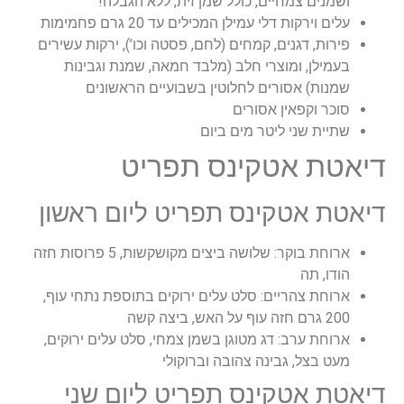
ושמנים צמחיים, כולל שמן זית, ללא הגבלה!
עלים וירקות דלי עמילן המכילים עד 20 גרם פחמימות
פירות, דגנים, קמחים (לחם, פסטה וכו’), ירקות עשירים
בעמילן, ומוצרי חלב (מלבד חמאה, שמנת וגבינות
שמנות) אסורים לחלוטין בשבועיים הראשונים
סוכר וקפאין אסורים
שתיית שני ליטר מים ביום
דיאטת אטקינס תפריט
דיאטת אטקינס תפריט ליום ראשון
ארוחת בוקר: שלושה ביצים מקושקשות, 5 פרוסות חזה
הודו, תה
ארוחת צהריים: סלט עלים ירוקים בתוספת נתחי עוף,
200 גרם חזה עוף על האש, ביצה קשה
ארוחת ערב: דג מטוגן בשמן צמחי, סלט עלים ירוקים,
מעט בצל, גבינה צהובה וברוקולי
דיאטת אטקינס תפריט ליום שני