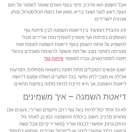
אבל השומן הוא מרכיב חיוני בגוף האדם שעוזר לשמור על חום
הגוף, דואג לעור ושער בריא, מאזן את רמות הכולסטרול, ונותן
אנרגיה לשרירים.
זהו ההבדל המהותי בין דיאטת השמנה לבין פיתוח גוף.
העוסקים בפיתוח גוף מעוניין להוסיף נפח שרירים מבלי
להשפיע על אחוזי השומן בגוף. דיאטת השמנה לעומת זאת
מטרתה לפתור מצב של תת-משקל. לרשימת מאכלים והרגלי
תזונה לספורטאים, עברו למאמר
פיתוח גוף
.
ישנם אנשים הסובלים מתת תזונה כתוצאה ממחלות, הפרעות
אכילה או מצבי לחץ נפשי. בכל המקרים האלה אמנם דרושה
דיאטת השמנה, אך היא חייבת להיות מלווה בפיקוח מתאים.
דיאטת השמנה – איך משמינים
לא כל אחד יכול להיות בעל גוף רחב היקפים ושרירי, והגנים אכן
מהווים מרכיב חשוב ביכולת ההשמנה. כמו כן, לאחר גיל
ההתבגרות, אפשרי לבנות שריר (משריר קיים) אבל קשה
וכמעט בלתי אפשרי ליצור או ל”חדש” שרירים. שימוש בתוספי