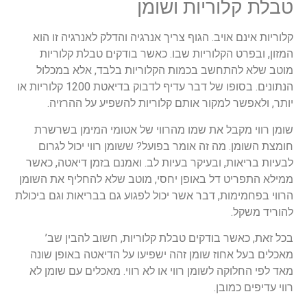
טבלת קלוריות ושומן
קלוריות אינם אויב. הגוף צריך אנרגיה והדלק לאנרגיה זו הוא
המזון, ובפרט הקלוריות שבו. כאשר בודקים טבלת קלוריות
מוטב שלא להתחשב בכמות הקלוריות בלבד, אלא במכלול
הנתונים. בסופו של דבר עדיף לדבוק בדיאטת 1200 קלוריות או
יותר, ולאפשר למקור אותם קלוריות להשפיע על ההרזיה.
שומן רווי מקבל את שמו מהרווי של אטומי המימן בשרשרת
חומצת השומן. מה זה אומר בפועל? ששומן רווי יכול לגרום
לבעיות בריאות, ובעיקר בעיות לב. ואמנם בזמן דיאטה, כאשר
ממילא התפריט דל באופן יחסי, מוטב שלא להחליף את השומן
הרווי בפחמימות, דבר אשר יכול לפגוע גם בבריאות וגם ביכולת
להוריד משקל.
בכל זאת, כאשר בודקים טבלת קלוריות, חשוב להבין שב’
מאכלים בעל אחוז שומן זהה ישפיעו על הדיאטה באופן שונה
מאד לפי החלוקה לשומן רווי או לא רווי. מאכלים עם שומן לא
רווי עדיפים כמובן.