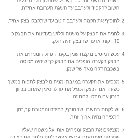
השמרים השמן והחלב. בשביל שמתכון הלחם יצליח,
חשוב להקפיד ולערבב עד השגת תערובת אחידה.
להוסיף את הקמח ולערבב היטב עד שתקבלו בצק אחיד.
להניח את הבצק על משטח וללוש בעדינות את הבצק כ
10 דקות, או עד שהבצק יהיה חלק.
עכשיו מוסיפים קצת שמן בקערה גדולה ומניחים את
הבצק בקערה. הופכים את הבצק כך שיהיה מכוסה
בשכבה דקה מאד של שמן.
מכסים את הקערה במגבת ומניחים לבצק לתפוח במשך
כשעה. אם הבצק הכפיל את גודלו, סימן שאתם בכיוון
הנכון עם מתכון לחם זה.
יש לקחת בחשבון שבחורף, במידה והמטבח קר, זמן
התפיחה נהיה ארוך יותר.
מוציאים את הבצק ומניחים אותו על משטח שעליו
שפכתם מעט קמח. עכשיו אפשר לתת ללחם את הצורה